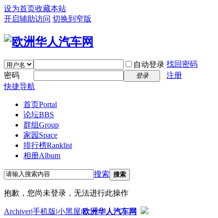
设为首页
收藏本站
开启辅助访问
切换到窄版
找回密码
自动登录
密码
注册
登录
快捷导航
首页
Portal
论坛
BBS
群组
Group
家园
Space
排行榜
Ranklist
相册
Album
搜索
搜索
抱歉，您尚未登录，无法进行此操作
Archiver
|
手机版
|
小黑屋
|
欧洲华人汽车网